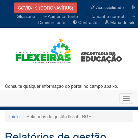
COVID-19 (CORONAVÍRUS)
Acessibilidade
Glossário
Aumentar fonte
Tamanho normal
Diminuir fonte
Contraste
Mapa do site
Consulte qualquer informação do portal no campo abaixo.
Altern
naveg
Início
Relatórios de gestão fiscal - RGF
Relatórios de gestão