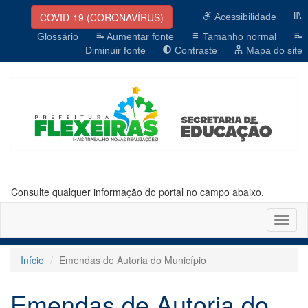
COVID-19 (CORONAVÍRUS)
Acessibilidade
Glossário
Aumentar fonte
Tamanho normal
Diminuir fonte
Contraste
Mapa do site
Consulte qualquer informação do portal no campo abaixo.
Altern
naveg
Início
Emendas de Autoria do Município
Emendas de Autoria do