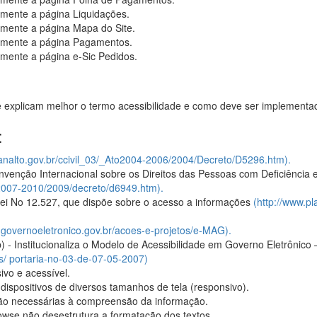
mente a página Liquidações.
mente a página Mapa do Site.
amente a página Pagamentos.
mente a página e-Sic Pedidos.
e explicam melhor o termo acessibilidade e como deve ser implementado
:
lanalto.gov.br/ccivil_03/_Ato2004-2006/2004/Decreto/D5296.htm).
venção Internacional sobre os Direitos das Pessoas com Deficiência 
to2007-2010/2009/decreto/d6949.htm).
Lei No 12.527, que dispõe sobre o acesso a informações
(http://www.pl
.governoeletronico.gov.br/acoes-e-projetos/e-MAG).
) - Institucionaliza o Modelo de Acessibilidade em Governo Eletrônico 
os/ portaria-no-03-de-07-05-2007)
ivo e acessível.
dispositivos de diversos tamanhos de tela (responsivo).
ão necessárias à compreensão da informação.
wse não desestrutura a formatação dos textos.