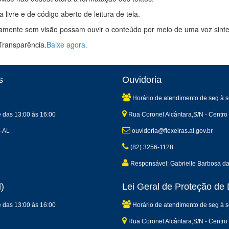
vre e de código aberto de leitura de tela.
amente sem visão possam ouvir o conteúdo por meio de uma voz sinte
Transparência.
Baixe agora.
s
Ouvidoria
Horário de atendimento de seg à s
e das 13:00 às 16:00
Rua Coronel Alcântara,S/N - Centro 
s-AL
ouvidoria@flexeiras.al.gov.br
(82) 3256-1128
Responsável: Gabrielle Barbosa d
)
Lei Geral de Proteção d
e das 13:00 às 16:00
Horário de atendimento de seg à s
Rua Coronel Alcântara,S/N - Centro 