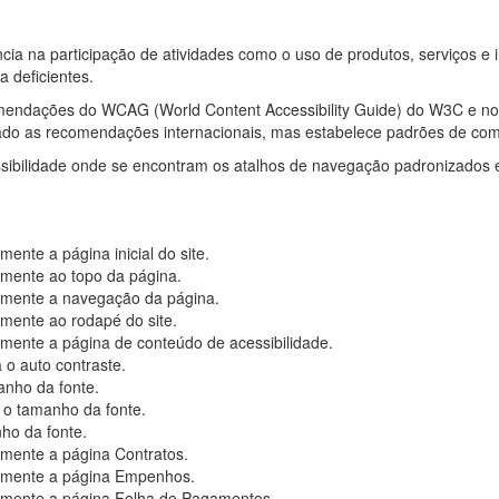
iência na participação de atividades como o uso de produtos, serviços
 deficientes.
ecomendações do WCAG (World Content Accessibility Guide) do W3C e n
ado as recomendações internacionais, mas estabelece padrões de com
sibilidade onde se encontram os atalhos de navegação padronizados e 
ente a página inicial do site.
mente ao topo da página.
amente a navegação da página.
mente ao rodapé do site.
mente a página de conteúdo de acessibilidade.
 o auto contraste.
nho da fonte.
 o tamanho da fonte.
ho da fonte.
mente a página Contratos.
amente a página Empenhos.
amente a página Folha de Pagamentos.