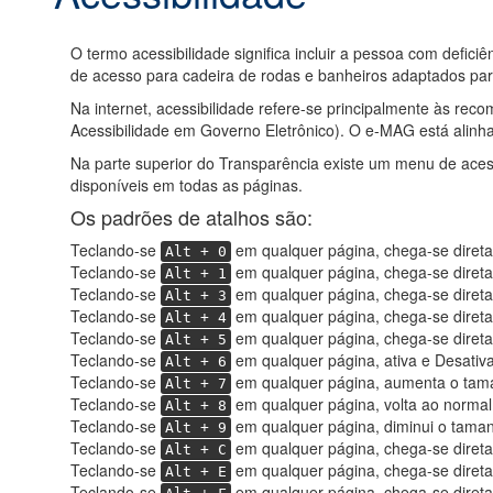
O termo acessibilidade significa incluir a pessoa com defic
de acesso para cadeira de rodas e banheiros adaptados para
Na internet, acessibilidade refere-se principalmente às r
Acessibilidade em Governo Eletrônico). O e-MAG está alinh
Na parte superior do Transparência existe um menu de aces
disponíveis em todas as páginas.
Os padrões de atalhos são:
Teclando-se
em qualquer página, chega-se diretam
Alt + 0
Teclando-se
em qualquer página, chega-se direta
Alt + 1
Teclando-se
em qualquer página, chega-se diret
Alt + 3
Teclando-se
em qualquer página, chega-se direta
Alt + 4
Teclando-se
em qualquer página, chega-se direta
Alt + 5
Teclando-se
em qualquer página, ativa e Desativa
Alt + 6
Teclando-se
em qualquer página, aumenta o tama
Alt + 7
Teclando-se
em qualquer página, volta ao normal
Alt + 8
Teclando-se
em qualquer página, diminui o taman
Alt + 9
Teclando-se
em qualquer página, chega-se direta
Alt + C
Teclando-se
em qualquer página, chega-se diret
Alt + E
Teclando-se
em qualquer página, chega-se diret