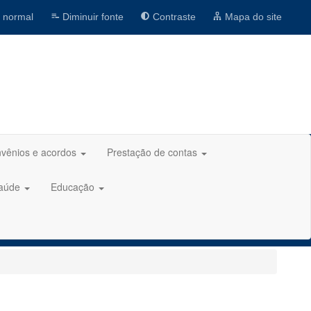
 normal
Diminuir fonte
Contraste
Mapa do site
vênios e acordos
Prestação de contas
aúde
Educação