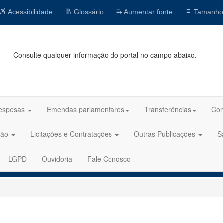
Acessibilidade
Glossário
Aumentar fonte
Tamanho
Consulte qualquer informação do portal no campo abaixo.
espesas
Emendas parlamentares
Transferências
Con
ção
Licitações e Contratações
Outras Publicações
S
LGPD
Ouvidoria
Fale Conosco