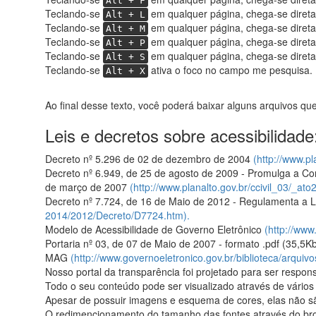
Alt + F
Teclando-se
em qualquer página, chega-se direta
Alt + L
Teclando-se
em qualquer página, chega-se direta
Alt + M
Teclando-se
em qualquer página, chega-se diret
Alt + P
Teclando-se
em qualquer página, chega-se direta
Alt + S
Teclando-se
ativa o foco no campo me pesquisa.
Alt + X
Ao final desse texto, você poderá baixar alguns arquivos qu
Leis e decretos sobre acessibilidade
Decreto nº 5.296 de 02 de dezembro de 2004
(http://www.p
Decreto nº 6.949, de 25 de agosto de 2009 - Promulga a Con
de março de 2007
(http://www.planalto.gov.br/ccivil_03/_a
Decreto nº 7.724, de 16 de Maio de 2012 - Regulamenta a 
2014/2012/Decreto/D7724.htm).
Modelo de Acessibilidade de Governo Eletrônico
(http://www
Portaria nº 03, de 07 de Maio de 2007 - formato .pdf (35,5Kb
MAG
(http://www.governoeletronico.gov.br/biblioteca/arquiv
Nosso portal da transparência foi projetado para ser respons
Todo o seu conteúdo pode ser visualizado através de vários 
Apesar de possuir imagens e esquema de cores, elas não s
O redimencionamento do tamanho das fontes através do bro