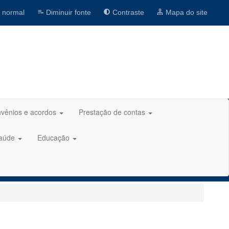
 normal
Diminuir fonte
Contraste
Mapa do site
vênios e acordos
Prestação de contas
aúde
Educação