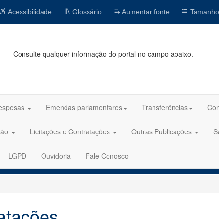
Acessibilidade
Glossário
Aumentar fonte
Tamanho
Consulte qualquer informação do portal no campo abaixo.
espesas
Emendas parlamentares
Transferências
Con
ção
Licitações e Contratações
Outras Publicações
S
LGPD
Ouvidoria
Fale Conosco
atações