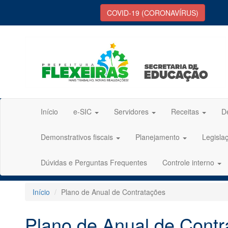
COVID-19 (CORONAVÍRUS)
Início
e-SIC
Servidores
Receitas
D
Demonstrativos fiscais
Planejamento
Legisla
Dúvidas e Perguntas Frequentes
Controle interno
Início
Plano de Anual de Contratações
Plano de Anual de Contr