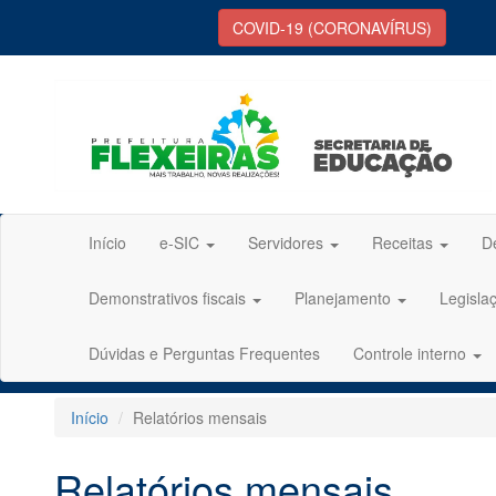
COVID-19 (CORONAVÍRUS)
Início
e-SIC
Servidores
Receitas
D
Demonstrativos fiscais
Planejamento
Legisla
Dúvidas e Perguntas Frequentes
Controle interno
Início
Relatórios mensais
Relatórios mensais