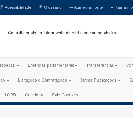
Acessibilidade
Glossário
Aumentar fonte
Tamanho
Consulte qualquer informação do portal no campo abaixo.
espesas
Emendas parlamentares
Transferências
Con
ção
Licitações e Contratações
Outras Publicações
S
LGPD
Ouvidoria
Fale Conosco