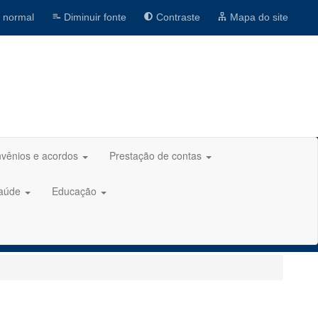
 normal
Diminuir fonte
Contraste
Mapa do site
vênios e acordos
Prestação de contas
aúde
Educação