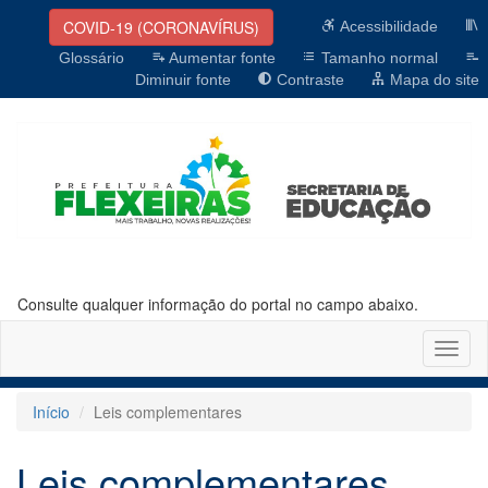
COVID-19 (CORONAVÍRUS)
Acessibilidade
Glossário
Aumentar fonte
Tamanho normal
Diminuir fonte
Contraste
Mapa do site
Consulte qualquer informação do portal no campo abaixo.
Altern
naveg
Início
Leis complementares
Leis complementares